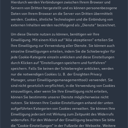
Hierdurch werden Verbindungen zwischen Ihrem Browser und
Servern von Dritten hergestellt und es können personenbezogene
Daten von Ihrem Browser an die Server von Dritten übermittelt
werden. Cookies, ähnliche Technologien und die Einbindung von
externen Inhalten werden nachfolgend als „Dienste“ bezeichnet.
Um diese Dienste nutzen zu können, benötigen wir Ihre
Einwilligung. Mit einem Klick auf "Alle akzeptieren" erteilen Sie
Ihre Einwilligung zur Verwendung aller Dienste. Sie können auch
Audi Pflegemitteltasche
einzelne Einwilligungen erteilen, indem Sie die Schieberegler für
jede Cookie-Kategorie einzeln anklicken und diese Einstellungen
Sommer
durch Klicken auf "Einstellungen speichern und fortfahren"
speichern. Falls Sie keinen der Schieberegler anklicken, werden
Damit Ihr Audi auch im Sommer glänzt: die
nur die notwendigen Cookies (z. B. der Ensighten Privacy
passende Pflege in einer Tasche.
Manager, unser Einwilligungsmanagementtool) verwendet. Sie
sind nicht gesetzlich verpflichtet, in die Verwendung von Cookies
Zur Audi Shopping World
einzuwilligen, aber wenn Sie Ihre Einwilligung nicht erteilen,
können Sie bestimmte unserer Dienste möglicherweise nicht
nutzen. Sie können Ihre Cookie-Einstellungen anhand der unten
aufgeführten Kategorien von Cookies verwalten. Sie können Ihre
Einwilligung jederzeit mit Wirkung zum Zeitpunkt des Widerrufs
widerrufen. Für den Widerruf der Einwilligung beachten Sie bitte
die "Cookie-Einstellungen" in der Fußzeile der Webseite. Weitere